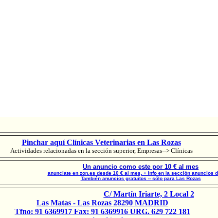
Pinchar aquí Clínicas Veterinarias en Las Rozas
Actividades relacionadas en la sección superior, Empresas--> Clínicas
Un anuncio como este por 10 € al mes
anunciate en zon.es desde 10 € al mes, + info en la sección anuncios 
También anuncios gratuitos -- sólo para Las Rozas
C/ Martín Iriarte, 2 Local 2
Las Matas - Las Rozas 28290 MADRID
Tfno: 91 6369917 Fax: 91 6369916 URG. 629 722 181