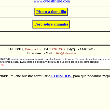
www.cvbestfriend.com
Pienso a domicilio
Foro sobre animales
TELEVET
,
Veterinarios .
Tel:
622902329
Tel(2):
- 14/02/2012
Dirección:
-
Mail:
citas@televet.es
l NUEVO servicio veterinario a domicilio que ha llegado a tu zona. Tu mascota recibirá una atenci
en tu propia casa! Evita salas de espera y disfruta de nuestros precios sin competencia!
476
ibida, rellene nuestro formulario
CONSEJOS,
para que podamos mejor