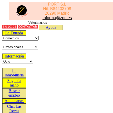
PORT S.L
Nif. B84403708
28290 Madrid
informa@zon.es
Veterinarios
Ayuda
La Entrada
Información
La
Inmobiliaria
Segunda
mano
Buscar
empleo
Anunciarse.
Chat Las
Rozas