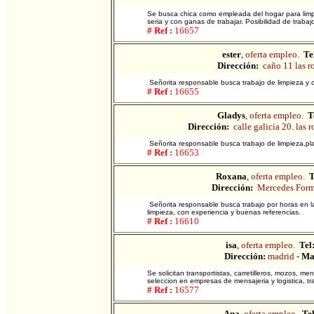
Se busca chica como empleada del hogar para limpi
seria y con ganas de trabajar. Posibilidad de trabaj
# Ref :
16657
ester
,
oferta empleo.
Te
Dirección:
caño 11 las r
Señorita responsable busca trabajo de limpieza y 
# Ref :
16655
Gladys
,
oferta empleo.
T
Dirección:
calle galicia 20. las r
Señorita responsable busca trabajo de limpieza,pl
# Ref :
16653
Roxana
,
oferta empleo.
T
Dirección:
Mercedes For
Señorita responsable busca trabajo por horas en
limpieza, con experiencia y buenas referencias.
# Ref :
16610
isa
,
oferta empleo.
Tel
Dirección:
madrid
-
Ma
Se solicitan transportistas, carretilleros, mozos,
seleccion en empresas de mensajeria y logistica, tr
# Ref :
16577
Ana
,
oferta empleo.
Tel