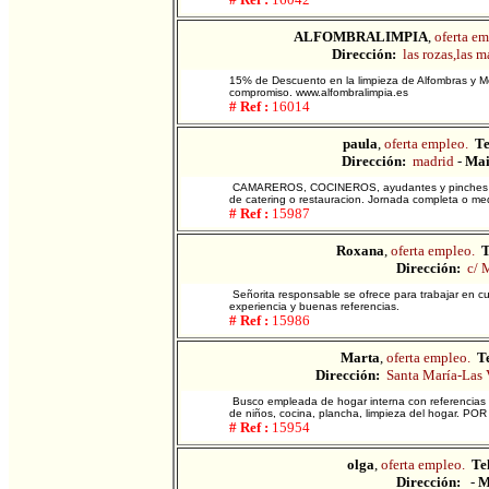
ALFOMBRALIMPIA
,
oferta em
Dirección:
las rozas,las m
15% de Descuento en la limpieza de Alfombras y M
compromiso. www.alfombralimpia.es
# Ref :
16014
paula
,
oferta empleo.
Te
Dirección:
madrid
-
Mai
CAMAREROS, COCINEROS, ayudantes y pinches de c
de catering o restauracion. Jornada completa o med
# Ref :
15987
Roxana
,
oferta empleo.
T
Dirección:
c/ 
Señorita responsable se ofrece para trabajar en c
experiencia y buenas referencias.
# Ref :
15986
Marta
,
oferta empleo.
Te
Dirección:
Santa María-Las 
Busco empleada de hogar interna con referencias e
de niños, cocina, plancha, limpieza del hogar. P
# Ref :
15954
olga
,
oferta empleo.
Tel
Dirección:
-
M