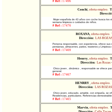
# Ref :
17496
Conchi
,
oferta empleo.
T
Direcció
Mujer española de 43 años con coche busca los vier
semana limpieza o cuidados de niños.
# Ref :
17476
ROXANA
,
oferta empleo.
Dirección:
LAS ROZA
Persona responsable, con experiencia, ofrece sus se
persianas, almacenes, patios, trasteros y Limpiez
# Ref :
17469
Henrry
,
oferta empleo.
T
Dirección:
Las Rozas
Chico joven , dinámico , responsable se ofrece par
general.
# Ref :
17467
HENRRY
,
oferta empleo.
Dirección:
LAS ROZA
Chico joven, educado, amable, con empatía, se of
Residencias, particulares. Referencias demostrable
# Ref :
17465
Marvin
,
oferta empleo.
T
Dirección:
Calle Tucan