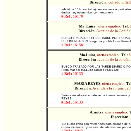
Dirección:
collado villal
oficial de 1ª busco trabajo en empresa o particula
ducha muy economico ,con fontaneria
# Ref :
16170
Ma. Luisa
,
oferta empleo.
Tel:
Dirección:
Avenida de la Coruña 
BUSCO TRABAJO POR LAS TARDE POR HORAS, L
RECOMENDACION. Pregunta por Ma.Luisa llama
# Ref :
16158
Ma.Luisa
,
oferta empleo.
Tel:
6
Dirección:
avenida de la coruña 
BUSCO TRABAJO POR LAS TARDE DIARIO O POR
Preguntar por Ma.Luisa llamar 686397328
# Ref :
16135
MARIA REYES
,
oferta empleo.
Te
Dirección:
Avenida a la coruña 52,
Señora me ofresco a trabajar de interna, externa y
REYES
# Ref :
16133
Arantxa
,
oferta empleo.
T
Dirección:
Se busca chica con referencias para cuidado de beb
correo electrónico y en caso de interesar me pondr
# Ref :
16042