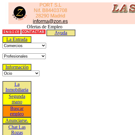
PORT S.L
Nif. B84403708
28290 Madrid
informa@zon.es
Ofertas de Empleo
Ayuda
La Entrada
Información
La
Inmobiliaria
Segunda
mano
Buscar
empleo
Anunciarse.
Chat Las
Rozas