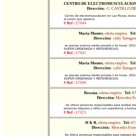
CENTRO DE ELECTROMUSCULACIO
Dirección:
C/ CASTILLO D
Centro de electromusculacion en Las Rozas, busca 
al correo que aparece.
# Ref :
17044
Maria Montes
,
oferta empleo.
Tel
Dirección:
calle Tarrago
se precisa externa media jornada o lor hora
SUPER ORDENADA Y REFERENCIAS.
# Ref :
17041
Maria Montes
,
oferta empleo.
Tel
Dirección:
calle Tarrago
se precisa externa media jornada o lor hora
SUPER ORDENADA Y REFERENCIAS.
# Ref :
17040
Roxana
,
oferta empleo.
Tel:
6
Dirección:
Mercedes Fo
Se ofrece personas responsables para realizar tra
personas mayores y niños con experiencia y buenas
# Ref :
17025
H & R
,
oferta empleo.
Tel:
67
Dirección:
Mercedes Form
Se ofrece personas responsables para trabajos dom