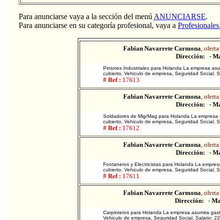
Para anunciarse vaya a la sección del menú
ANUNCIARSE
.
Para anunciarse en su categoría profesional, vaya a
Profesionales
Fabian Navarrete Carmona
,
oferta
Dirección:
-
Ma
Pintores Industriales para Holanda La empresa asum
cubierto, Vehiculo de empresa, Seguridad Social, 
# Ref :
17613
Fabian Navarrete Carmona
,
oferta
Dirección:
-
Ma
Soldadores de Mig/Mag para Holanda La empresa as
cubierto, Vehiculo de empresa, Seguridad Social, 
# Ref :
17612
Fabian Navarrete Carmona
,
oferta
Dirección:
-
Ma
Fontaneros y Electricistas para Holanda La empresa
cubierto, Vehiculo de empresa, Seguridad Social, 
# Ref :
17611
Fabian Navarrete Carmona
,
oferta
Dirección:
-
Ma
Carpinteros para Holanda La empresa asumira gastos
Vehiculo de empresa, Seguridad Social, Salario: 