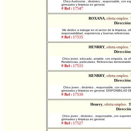
Chico Autónomo , dinámico , responsable, con expe
gimnasios y limpieza en general.
# Ref :
17547
ROXANA
,
oferta empleo.
Dirección
Me dedico a trabajar en el sector de la limpieza, 
responsabilidad, experiencia y buenas referencias.
# Ref :
17535
HENRRY
,
oferta empleo.
Dirección
Chico joven, educado, amable, con empatía, se of
Residencias, particulares. Referencias demostrable
# Ref :
17533
HENRRY
,
oferta empleo.
Dirección
Chico joven , dinámico , responsable, con experien
gimnasios y limpieza en general. DISPONIBILAD 
# Ref :
17530
Henrry
,
oferta empleo.
T
Direcció
Chico joven , dinámico , responsable, con experien
gimnasios y limpieza en general.
# Ref :
17527