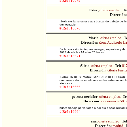
# Ref :
16679
Ester
,
oferta empleo.
Te
Dirección:
Hola me llamo ester estoy buscando trabajo de lim
demostrable.
# Ref :
16676
Maria
,
oferta empleo.
Te
Dirección:
Zona Auditorio La
Se busca estudiante para recoger, supervisar y dar
2014 desde las 14 a las 20 horas
# Ref :
16671
Alicia
,
oferta empleo.
Tel:
61
Dirección:
Gloria Fuert
PARA FIN DE SEMANA EMPLEADA DEL HOGAR. Se pag
quedarse a dormir en el domicilio los sabados noch
viva cerca.
# Ref :
16666
petruta nechifor
,
oferta empleo.
Te
Dirección:
av coruña nr58 
busco trabajo por la tarde o por ora disponibilidad 
# Ref :
16664
ana
,
oferta empleo.
Tel
Dirección:
madrid
-