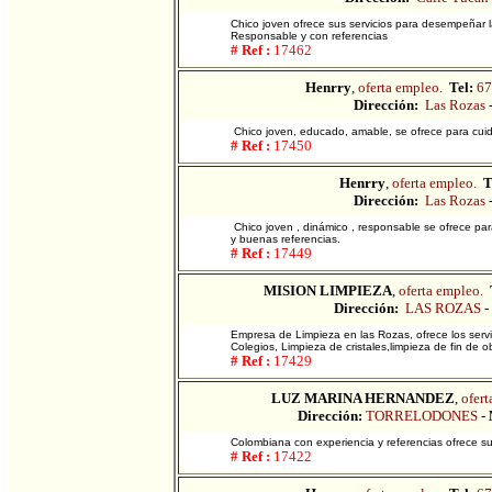
Chico joven ofrece sus servicios para desempeñar l
Responsable y con referencias
# Ref :
17462
Henrry
,
oferta empleo.
Tel:
67
Dirección:
Las Rozas
Chico joven, educado, amable, se ofrece para cuid
# Ref :
17450
Henrry
,
oferta empleo.
T
Dirección:
Las Rozas
Chico joven , dinámico , responsable se ofrece par
y buenas referencias.
# Ref :
17449
MISION LIMPIEZA
,
oferta empleo.
Dirección:
LAS ROZAS
-
Empresa de Limpieza en las Rozas, ofrece los servi
Colegios, Limpieza de cristales,limpieza de fin de
# Ref :
17429
LUZ MARINA HERNANDEZ
,
ofert
Dirección:
TORRELODONES
-
Colombiana con experiencia y referencias ofrece s
# Ref :
17422