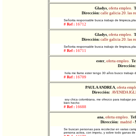
Gladys
,
oferta empleo.
T
Dirección:
calle galicia 20. las r
Señorita responsable busca trabajo de limpieza,pl
# Ref :
16712
Gladys
,
oferta empleo.
T
Dirección:
calle galicia 20. las r
Señorita responsable busca trabajo de limpieza,pl
# Ref :
16711
ester
,
oferta empleo.
Te
Dirección:
hola me llamo ester tengo 30 años busco trabajo de
# Ref :
16709
PAULA ANDREA
,
oferta empl
Dirección:
AVENIDA IGL
soy chica colombiana, me ofrezco para trabajar por
bien hecho
# Ref :
16688
ana
,
oferta empleo.
Tel
Dirección:
madrid
-
Se buscan personas para recolectar en varias campa
persona activa, con impetu, y sobre todo ganas de