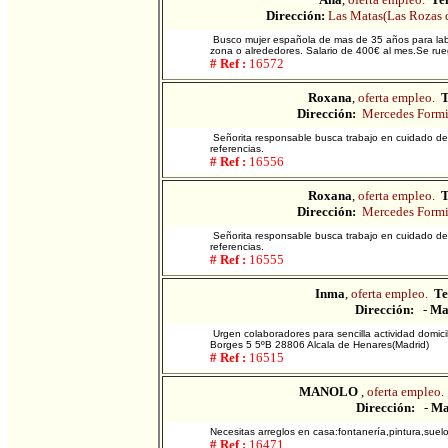
Dirección:
Las Matas(Las Rozas 
Busco mujer española de mas de 35 años para labor
zona o alrededores. Salario de 400€ al mes.Se rue
# Ref :
16572
Roxana
,
oferta empleo.
T
Dirección:
Mercedes Form
Señorita responsable busca trabajo en cuidado de
referencias.
# Ref :
16556
Roxana
,
oferta empleo.
T
Dirección:
Mercedes Form
Señorita responsable busca trabajo en cuidado de
referencias.
# Ref :
16555
Inma
,
oferta empleo.
Te
Dirección:
-
Ma
Urgen colaboradores para sencilla actividad domici
Borges 5 5ºB 28806 Alcala de Henares(Madrid)
# Ref :
16515
MANOLO
,
oferta empleo.
Dirección:
-
Ma
Necesitas arreglos en casa:fontanería,pintura,suel
# Ref :
16471