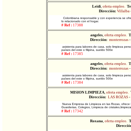
Leidi
,
oferta empleo.
Te
Dirección:
Villalba
Colombiana responsable y con experiencia se ofre
lo relacionado con el hogar.
# Ref :
17388
angeles
,
oferta empleo.
T
Dirección:
monterrozas
asistenta para labores de casa, solo limpieza pers
países del este o filipina, sueldo 500e
# Ref :
17385
angeles
,
oferta empleo.
T
Dirección:
monterrozas
asistenta para labores de casa, solo limpieza pers
países del este o filipina, sueldo 500e
# Ref :
17384
MISION LIMPIEZA
,
oferta empleo.
Dirección:
LAS ROZAS
-
Nueva Empresa de Limpieza en las Rozas, ofrece lo
Guarderias, Colegios, Limpieza de cristales,limpiez
# Ref :
17342
Roxana
,
oferta empleo.
T
Direcció