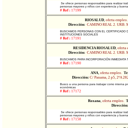
Se ofrece personas responsables para realizar trab
personas mayores y niños con experiencia y buenas
# Ref :
17199
RIOSALUD
,
oferta empleo.
Dirección:
CAMINO REAL 2. URB. 
BUSCAMOS PERSONAS CON EL CERTIFICADO D
INSTITUCIONES SOCIALES
# Ref :
17191
RESIDENCIA RIOSALUD
,
oferta
Dirección:
CAMINO REAL 2. URB. 
BUSCAMOS PARA INCORPORACIÓN INMEDIATA T
# Ref :
17190
ANA
,
oferta empleo.
Te
Dirección:
C/ Panama, 2 p5, 2ºA 
Busco a una persona para trabajar como interna pre
económicas
# Ref :
17172
Roxana
,
oferta empleo.
T
Dirección
Se ofrece personas responsables para realizar trab
personas mayores y niños con experiencia y buenas
# Ref :
17158