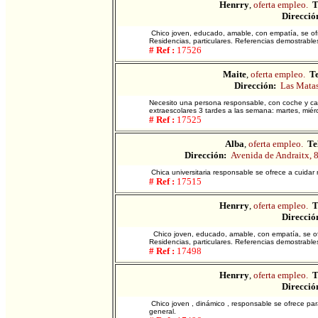
Henrry
,
oferta empleo.
T
Direcció
Chico joven, educado, amable, con empatía, se of
Residencias, particulares. Referencias demostrable
# Ref :
17526
Maite
,
oferta empleo.
Te
Dirección:
Las Mata
Necesito una persona responsable, con coche y carn
extraescolares 3 tardes a las semana: martes, miérc
# Ref :
17525
Alba
,
oferta empleo.
Te
Dirección:
Avenida de Andraitx, 
Chica universitaria responsable se ofrece a cuidar 
# Ref :
17515
Henrry
,
oferta empleo.
T
Direcció
Chico joven, educado, amable, con empatía, se of
Residencias, particulares. Referencias demostrable
# Ref :
17498
Henrry
,
oferta empleo.
T
Direcció
Chico joven , dinámico , responsable se ofrece par
general.