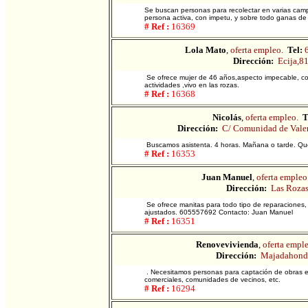
Se buscan personas para recolectar en varias campa
persona activa, con impetu, y sobre todo ganas de 
# Ref :
16369
Lola Mato
,
oferta empleo.
Tel:
Dirección:
Ecija,8
Se ofrece mujer de 46 años,aspecto impecable, con
actividades ,vivo en las rozas.
# Ref :
16368
Nicolás
,
oferta empleo.
T
Dirección:
C/ Comunidad de Valen
Buscamos asistenta. 4 horas. Mañana o tarde. Que
# Ref :
16353
Juan Manuel
,
oferta empleo
Dirección:
Las Roza
Se ofrece manitas para todo tipo de reparaciones, j
ajustados. 605557692 Contacto: Juan Manuel
# Ref :
16351
Renovevivienda
,
oferta emple
Dirección:
Majadahond
. Necesitamos personas para captación de obras en
comerciales, comunidades de vecinos, etc.
# Ref :
16294