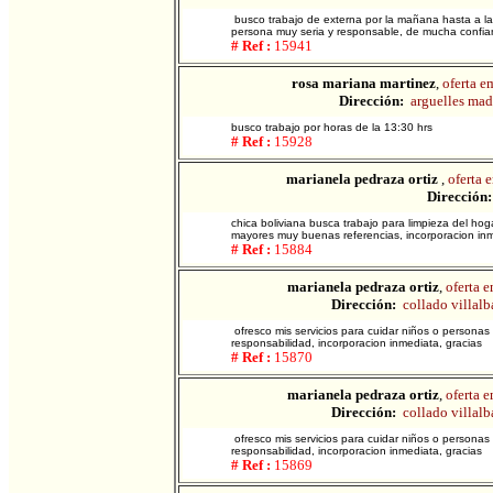
busco trabajo de externa por la mañana hasta a las
persona muy seria y responsable, de mucha confian
# Ref :
15941
rosa mariana martinez
,
oferta e
Dirección:
arguelles mad
busco trabajo por horas de la 13:30 hrs
# Ref :
15928
marianela pedraza ortiz
,
oferta 
Dirección:
chica boliviana busca trabajo para limpieza del h
mayores muy buenas referencias, incorporacion inm
# Ref :
15884
marianela pedraza ortiz
,
oferta 
Dirección:
collado villalb
ofresco mis servicios para cuidar niños o personas
responsabilidad, incorporacion inmediata, gracias
# Ref :
15870
marianela pedraza ortiz
,
oferta 
Dirección:
collado villalb
ofresco mis servicios para cuidar niños o personas
responsabilidad, incorporacion inmediata, gracias
# Ref :
15869