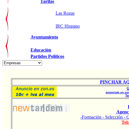
Tarifas
Las Rozas
IRC Hispano
Ayuntamiento
Educación
Partidos Politicos
PINCHAR AQU
U
anunciate en zon
Ta
Agenci
-Formación - Selección - G
Tel