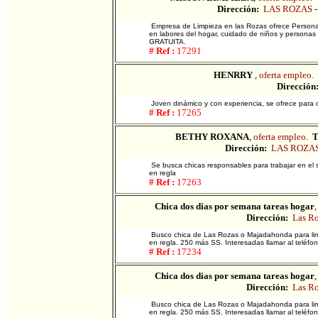
Dirección:
LAS ROZAS
Empresa de Limpieza en las Rozas ofrece Personas
en labores del hogar, cuidado de niños y person
GRATUITA.
# Ref :
17291
HENRRY
,
oferta empleo.
Dirección
Joven dinámico y con experiencia, se ofrece para
# Ref :
17265
BETHY ROXANA
,
oferta empleo.
T
Dirección:
LAS ROZA
Se busca chicas responsables para trabajar en el 
en regla
# Ref :
17263
Chica dos dias por semana tareas hogar
Dirección:
Las Ro
Busco chica de Las Rozas o Majadahonda para lim
en regla. 250 más SS. Interesadas llamar al teléfo
# Ref :
17234
Chica dos dias por semana tareas hogar
Dirección:
Las Ro
Busco chica de Las Rozas o Majadahonda para lim
en regla. 250 más SS. Interesadas llamar al teléfo