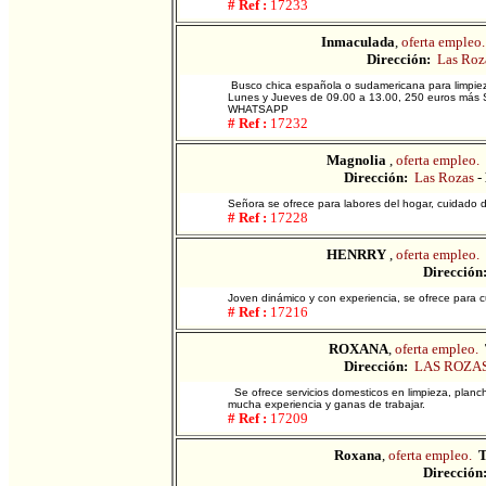
# Ref :
17233
Inmaculada
,
oferta empleo.
Dirección:
Las Roz
Busco chica española o sudamericana para limpie
Lunes y Jueves de 09.00 a 13.00, 250 euros más SS.
WHATSAPP
# Ref :
17232
Magnolia
,
oferta empleo.
Dirección:
Las Rozas
-
Señora se ofrece para labores del hogar, cuidado d
# Ref :
17228
HENRRY
,
oferta empleo.
Dirección
Joven dinámico y con experiencia, se ofrece para 
# Ref :
17216
ROXANA
,
oferta empleo.
Dirección:
LAS ROZA
Se ofrece servicios domesticos en limpieza, plan
mucha experiencia y ganas de trabajar.
# Ref :
17209
Roxana
,
oferta empleo.
T
Dirección