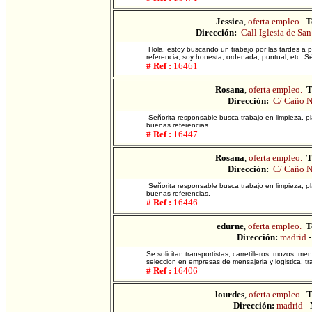
Jessica
,
oferta empleo.
T
Dirección:
Call Iglesia de Sa
Hola, estoy buscando un trabajo por las tardes a p
referencia, soy honesta, ordenada, puntual, etc. Sé
# Ref :
16461
Rosana
,
oferta empleo.
T
Dirección:
C/ Caño N
Señorita responsable busca trabajo en limpieza, 
buenas referencias.
# Ref :
16447
Rosana
,
oferta empleo.
T
Dirección:
C/ Caño N
Señorita responsable busca trabajo en limpieza, 
buenas referencias.
# Ref :
16446
edurne
,
oferta empleo.
T
Dirección:
madrid
Se solicitan transportistas, carretilleros, mozos,
seleccion en empresas de mensajeria y logistica, tr
# Ref :
16406
lourdes
,
oferta empleo.
T
Dirección:
madrid
-