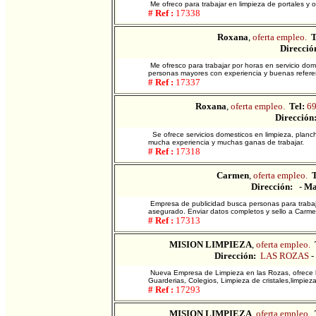
Me ofreco para trabajar en limpieza de portales y 
# Ref :
17338
Roxana
,
oferta empleo.
T
Direcció
Me ofresco para trabajar por horas en servicio dom
personas mayores con experiencia y buenas refere
# Ref :
17337
Roxana
,
oferta empleo.
Tel:
6
Dirección
Se ofrece servicios domesticos en limpieza, plan
mucha experiencia y muchas ganas de trabajar.
# Ref :
17318
Carmen
,
oferta empleo.
T
Dirección:
-
Ma
Empresa de publicidad busca personas para trabaj
asegurado. Enviar datos completos y sello a Carme
# Ref :
17313
MISION LIMPIEZA
,
oferta empleo.
Dirección:
LAS ROZAS
-
Nueva Empresa de Limpieza en las Rozas, ofrece lo
Guarderias, Colegios, Limpieza de cristales,limpi
# Ref :
17293
MISION LIMPIEZA
,
oferta empleo.