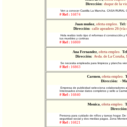
Dirección:
duque de la vic
Ven a conocer Castilla La Mancha. CASA RURAL C
# Ref :
16874
Juan muñoz
,
oferta empleo.
Tel:
Dirección:
calle apeadero 26 (vía 
Hola realizo todo tipo d reformas d construcción,y f
tus muebles y cortinas
# Ref :
16869
Ana Fernandez
,
oferta empleo.
Tel
Dirección:
Avda. de La Coruña, 1
Se necesita empleada para limpieza y plancha vie
# Ref :
16863
Carmen
,
oferta empleo.
T
Dirección:
-
Ma
Empresa de publicidad selecciona colaboradores amb
Interesados enviar datos completos y sello a Carm
# Ref :
16840
Monica
,
oferta empleo.
T
Dirección
Persona para cuidado de niños y tareas hogar. De 
seguridad social y dos medias pagas. Zona Monter
# Ref :
16821