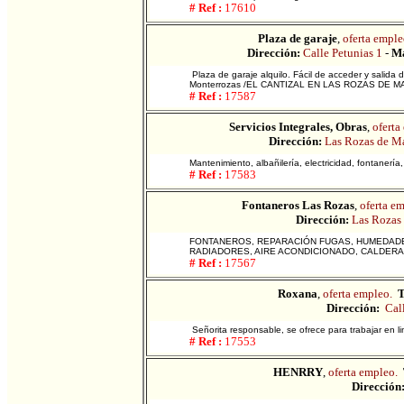
# Ref :
17610
Plaza de garaje
,
oferta emple
Dirección:
Calle Petunias 1
-
Ma
Plaza de garaje alquilo. Fácil de acceder y salida d
Monterrozas /EL CANTIZAL EN LAS ROZAS DE M
# Ref :
17587
Servicios Integrales, Obras
,
oferta
Dirección:
Las Rozas de M
Mantenimiento, albañilería, electricidad, fontanería,
# Ref :
17583
Fontaneros Las Rozas
,
oferta em
Dirección:
Las Rozas
FONTANEROS, REPARACIÓN FUGAS, HUMEDADES
RADIADORES, AIRE ACONDICIONADO, CALDERA
# Ref :
17567
Roxana
,
oferta empleo.
T
Dirección:
Call
Señorita responsable, se ofrece para trabajar en 
# Ref :
17553
HENRRY
,
oferta empleo.
Dirección