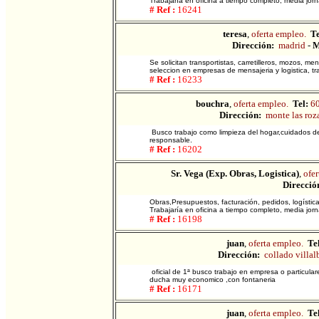
Trabajaría en oficina a tiempo completo, media jor
# Ref :
16241
teresa
,
oferta empleo.
Te
Dirección:
madrid
-
M
Se solicitan transportistas, carretilleros, mozos,
seleccion en empresas de mensajeria y logistica, tr
# Ref :
16233
bouchra
,
oferta empleo.
Tel:
6
Dirección:
monte las roz
Busco trabajo como limpieza del hogar,cuidados d
responsable.
# Ref :
16202
Sr. Vega (Exp. Obras, Logistica)
,
ofer
Direcció
Obras,Presupuestos, facturación, pedidos, logística, 
Trabajaría en oficina a tiempo completo, media jor
# Ref :
16198
juan
,
oferta empleo.
Tel
Dirección:
collado villal
oficial de 1ª busco trabajo en empresa o particula
ducha muy economico ,con fontaneria
# Ref :
16171
juan
,
oferta empleo.
Tel