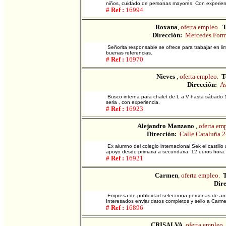
niños, cuidado de personas mayores. Con experienc
# Ref :
16994
Roxana
,
oferta empleo.
T
Dirección:
Mercedes For
Señorita responsable se ofrece para trabajar en l
buenas referencias.
# Ref :
16970
Nieves
,
oferta empleo.
T
Dirección:
Av
Busco interna para chalet de L a V hasta sábado 1
seria , con experiencia.
# Ref :
16923
Alejandro Manzano
,
oferta em
Dirección:
Calle Cataluña 2
Ex alumno del colegio internacional Sek el castillo
apoyo desde primaria a secundaria. 12 euros hora.
# Ref :
16921
Carmen
,
oferta empleo.
T
Dire
Empresa de publicidad selecciona personas de ambo
Interesados enviar datos completos y sello a Carm
# Ref :
16896
CRISALVA
,
oferta empleo.