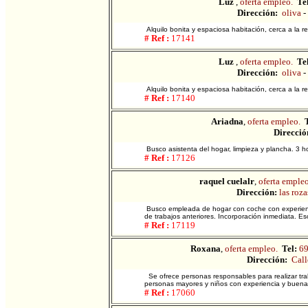
Luz
,
oferta empleo.
Tel
Dirección:
oliva
-
Alquilo bonita y espaciosa habitación, cerca a la 
# Ref :
17141
Luz
,
oferta empleo.
Tel
Dirección:
oliva
-
Alquilo bonita y espaciosa habitación, cerca a la 
# Ref :
17140
Ariadna
,
oferta empleo.
T
Direcció
Busco asistenta del hogar, limpieza y plancha. 3 h
# Ref :
17126
raquel cuelalr
,
oferta empleo
Dirección:
las roza
Busco empleada de hogar con coche con experienci
de trabajos anteriores. Incorporación inmediata. Esc
# Ref :
17119
Roxana
,
oferta empleo.
Tel:
6
Dirección:
Call
Se ofrece personas responsables para realizar tra
personas mayores y niños con experiencia y buenas
# Ref :
17060