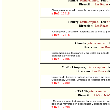
Henrry
,
oferta empleo.
Tel:
67
Dirección:
Las Rozas
Chico joven, educado, amable, se ofrece para cuid
# Ref :
17418
Henrry
,
oferta empleo.
Tel:
67
Dirección:
Las Rozas
Chico joven , dinámico , responsable se ofrece par
# Ref :
17416
Claudia
,
oferta empleo.
Dirección:
Las Ro
Busco horas sueltas martes y miércoles en la tar
Experiencia y referencias
# Ref :
17406
Misión Limpieza
,
oferta empleo.
Te
Dirección:
Las Rozas
-
M
Empresa de Limpieza en las Rozas, ofrece los servic
Guarderias, Colegios, Limpieza de cristales,limpiez
# Ref :
17400
ROXANA
,
oferta empleo.
Dirección:
LAS ROZA
Me ofresco para trabajar por horas en servicio do
personas mayores con experiencia y buenas refere
# Ref :
17398