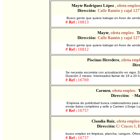
Mayte Rodríguez López
,
oferta empleo
Dirección:
Calle Ramón y cajal 127
Busco gente que quiera trabajar en Avon de vend
# Ref :
16813
Mayte
,
oferta empleo.
Te
Dirección:
Calle Ramón y cajal 127
Busco gente que quiera trabajar en Avon de vend
# Ref :
16812
Piscinas Heredero
,
oferta empl
Dire
Se necesita socorrista con actualización en vigor. 
Duración 2 meses. Interesados llamar de 18 a 20
# Ref :
16769
Carmen
,
oferta empleo.
T
Dirección:
-
Ma
Empresa de publicidad busca colaboradores para sen
enviar datos completos y sello a Carmen c/Jorge L
# Ref :
16757
Claudia Ruiz
,
oferta empleo
Dirección:
C/ Cruces 1, E
busco empleo en limpieza, plancha, canguro. Ofrez
# Ref :
16737