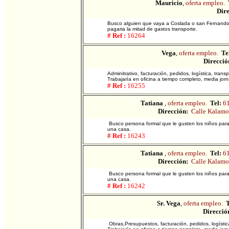
Mauricio
,
oferta empleo.
Dire
Busco alguien que vaya a Coslada o san Fernando d
pagaria la mitad de gastos transporte.
# Ref :
16264
Vega
,
oferta empleo.
Te
Direcció
Adminitrativo, facturación, pedidos, logística, transp
Trabajaría en oficina a tiempo completo, media jor
# Ref :
16255
Tatiana
,
oferta empleo.
Tel:
6
Dirección:
Calle Kalamo
Busco persona formal que le gusten los niños para
una casa.
# Ref :
16243
Tatiana
,
oferta empleo.
Tel:
6
Dirección:
Calle Kalamo
Busco persona formal que le gusten los niños para
una casa.
# Ref :
16242
Sr. Vega
,
oferta empleo.
T
Direcció
Obras,Presupuestos, facturación, pedidos, logística, 