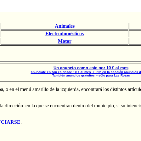
Animales
Electrodomésticos
Motor
Un anuncio como este por 10 € al mes
anunciate en zon.es desde 10 € al mes, + info en la sección anuncios 
También anuncios gratuitos -- sólo para Las Rozas
ba, o en el menú amarillo de la izquierda, encontrará los distintos art
y la dirección en la que se encuentran dentro del municipio, si su inte
CIARSE
.