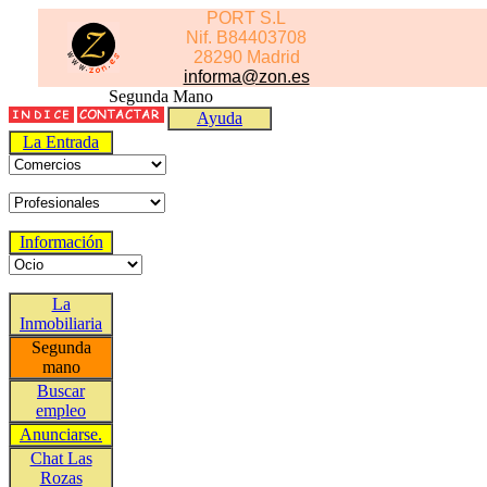
PORT S.L
Nif. B84403708
28290 Madrid
informa@zon.es
Segunda Mano
Ayuda
La Entrada
Información
La
Inmobiliaria
Segunda
mano
Buscar
empleo
Anunciarse.
Chat Las
Rozas