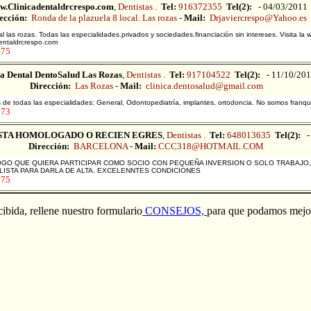
.Clinicadentaldrcrespo.com
,
Dentistas .
Tel:
916372355
Tel(2):
- 04/03/2011
ección:
Ronda de la plazuela 8 local. Las rozas
-
Mail:
Drjaviercrespo@Yahoo.es
l las rozas. Todas las especialidades.privados y sociedades.financiación sin intereses. Visita la 
entaldrcrespo.com
075
ca Dental DentoSalud Las Rozas
,
Dentistas .
Tel:
917104522
Tel(2):
- 11/10/20
Dirección:
Las Rozas
-
Mail:
clinica.dentosalud@gmail.com
e todas las especialidades: General, Odontopediatría, implantes, ortodoncia. No somos franqui
873
STA HOMOLOGADO O RECIEN EGRES
,
Dentistas .
Tel:
648013635
Tel(2):
-
Dirección:
BARCELONA
-
Mail:
CCC318@HOTMAIL.COM
O QUE QUIERA PARTICIPAR COMO SOCIO CON PEQUEÑA INVERSION O SOLO TRABAJO, 
LISTA PARA DARLA DE ALTA. EXCELENNTES CONDICIONES
675
ibida, rellene nuestro formulario
CONSEJOS,
para que podamos mejor