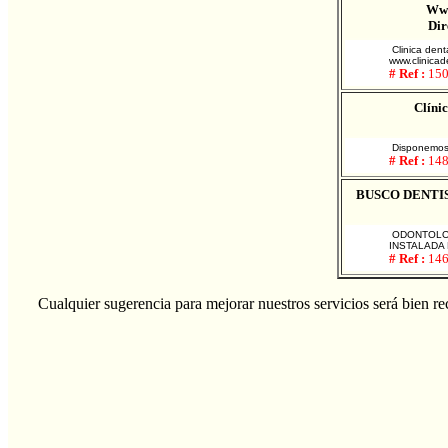
Www
Dir
Clinica denta
www.clinicad
# Ref :
15
Clíni
Disponemos d
# Ref :
14
BUSCO DENTI
ODONTOLOG
INSTALADA 
# Ref :
14
Cualquier sugerencia para mejorar nuestros servicios será bien rec