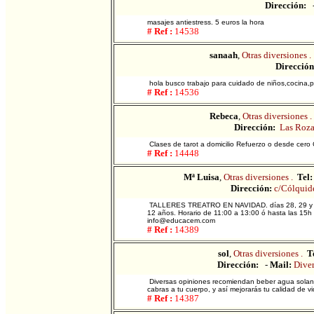
Dirección:
masajes antiestress. 5 euros la hora
# Ref :
14538
sanaah
,
Otras diversiones .
Dirección
hola busco trabajo para cuidado de niños,cocina,p
# Ref :
14536
Rebeca
,
Otras diversiones .
Dirección:
Las Roza
Clases de tarot a domicilio Refuerzo o desde cero
# Ref :
14448
Mª Luisa
,
Otras diversiones .
Tel:
Dirección:
c/Cólquide
TALLERES TREATRO EN NAVIDAD. días 28, 29 y 30
12 años. Horario de 11:00 a 13:00 ó hasta las 15
info@educacem.com
# Ref :
14389
sol
,
Otras diversiones .
T
Dirección:
-
Mail:
Diver
Diversas opiniones recomiendan beber agua solan,
cabras a tu cuerpo, y así mejorarás tu calidad de vi
# Ref :
14387