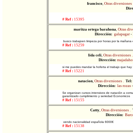
francisco
,
Otras diversiones 
Dire
# Ref :
15395
maritza ortega barahona
,
Otras div
Dirección:
galapagar
-
busco trabajoen limpeza por horas por la mañana e
# Ref :
15259
lida celi
,
Otras diversiones .
Dirección:
majadaho
si me puedes mandar la hoferta el trabajo que hay
# Ref :
15221
natacion
,
Otras diversiones .
Tel:
Dirección:
las rozas
Se organizan cursos intensivos de natación a comu
garantizado cumplimiento y seriedad Economicos
# Ref :
15155
Catty
,
Otras diversiones .
Dirección:
Barc
vendo nacionalidad española 6000€
# Ref :
15138