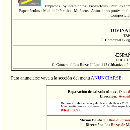
Empresas - Ayuntamientos - Productoras - Parques Temát
- Espectáculos a Medida Infantiles - Muñecos - Animadores profesionale
Composición
-DIVINA
TAR
C. Comercial Burgo
-ESPA
LOCUTO
C. Comercial Las Rozas II Loc. 112 (Urbanización
Para anunciarse vaya a la sección del menú
ANUNCIARSE
.
Reparación de calzado olmex
,
Otras d
Dirección:
Avenida
Reparación de calzado y duplicado de llaves C. C . 
fajas, muñequeras , coderas... Y plantillas especiale
# Ref :
16975
Mirian Bautista
,
Otras diversio
Dirección:
Las Rozas de M