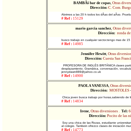
BAMBÃš bar de copas
,
Otras divers
Dirección:
C. Com. Burgo
Abrimos a las 20 h todos los dÃ­as del aÃ±o. Prueb
# Ref :
15129
mario garcia sanchez
,
Otras diver
Dirección:
ronda de 
busco trabajo en cualquier sector.tengo mas de 15
# Ref :
14985
Jennifer Hewitt
,
Otras diversion
Dirección:
Cuesta San Franc
PROFESORA DE INGLÉS BRITÁNICA clases particula
desplazamiento. Gramática, conversación, vocabula
jennydawn889@yahoo.co.uk
# Ref :
14900
PAOLA VANESSA
,
Otras diversi
Dirección:
MOSTOLES
Chica joven busca trabajo por horas,sabiendo de l
# Ref :
14834
Irene
,
Otras diversiones .
Tel:
6
Dirección:
Pocito de las n
Soy una chica de las Rozas, estudiante universitaria
al colegio. Tambein ofrezco clases de iniciación mu
# Ref :
14773