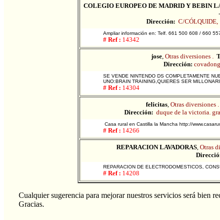
COLEGIO EUROPEO DE MADRID Y BEBIN L
Dirección:
C/CÓLQUIDE, 
Ampliar información en: Telf. 661 500 608 / 660 
# Ref :
14342
jose
,
Otras diversiones .
T
Dirección:
covadon
SE VENDE NINTENDO DS COMPLETAMENTE NUE
UNO:BRAIN TRAINING,QUIERES SER MILLONARI
# Ref :
14304
felicitas
,
Otras diversiones .
Dirección:
duque de la victoria. gr
Casa rural en Castilla la Mancha http://www.casarur
# Ref :
14266
REPARACION LAVADORAS
,
Otras d
Direcció
REPARACION DE ELECTRODOMESTICOS, CONSU
# Ref :
14208
Cualquier sugerencia para mejorar nuestros servicios será bien rec
Gracias.