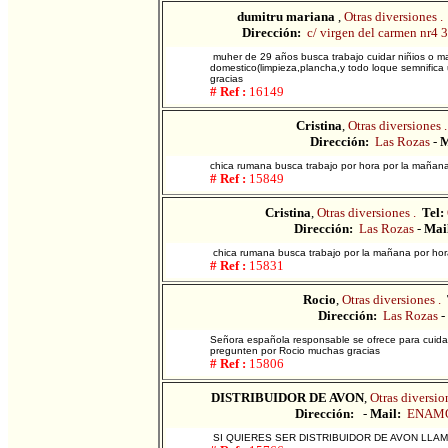
dumitru mariana
,
Otras diversiones .
Dirección:
c/ virgen del carmen nr4 
muher de 29 años busca trabajo cuidar niñios o may
domestico(limpieza,plancha,y todo loque semnifica
gracias
# Ref :
16149
Cristina
,
Otras diversiones .
Dirección:
Las Rozas
-
M
chica rumana busca trabajo por hora por la mañan
# Ref :
15849
Cristina
,
Otras diversiones .
Tel:
Dirección:
Las Rozas
-
Mai
chica rumana busca trabajo por la mañana por hora
# Ref :
15831
Rocio
,
Otras diversiones .
Dirección:
Las Rozas
-
Señora española responsable se ofrece para cuidar
pregunten por Rocio muchas gracias
# Ref :
15806
DISTRIBUIDOR DE AVON
,
Otras diversio
Dirección:
-
Mail:
ENAMO
SI QUIERES SER DISTRIBUIDOR DE AVON LLAM