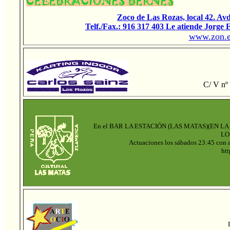
Zoco de Las Rozas, local 42. Av
Telf./Fax.: 916 317 403 Le atiende Jorg
www.zon.es
C/ V nº
En el BAR LA ESTACIÓN (LAS MATAS)(EN L
LO
Actuaciones los sábados 23:45 con ar
htt