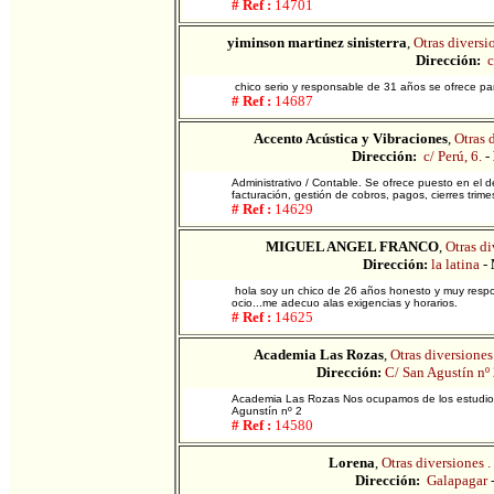
# Ref :
14701
yiminson martinez sinisterra
,
Otras diversio
Dirección:
c
chico serio y responsable de 31 años se ofrece par
# Ref :
14687
Accento Acústica y Vibraciones
,
Otras d
Dirección:
c/ Perú, 6.
-
Administrativo / Contable. Se ofrece puesto en el
facturación, gestión de cobros, pagos, cierres trim
# Ref :
14629
MIGUEL ANGEL FRANCO
,
Otras di
Dirección:
la latina
-
hola soy un chico de 26 años honesto y muy respo
ocio...me adecuo alas exigencias y horarios.
# Ref :
14625
Academia Las Rozas
,
Otras diversiones 
Dirección:
C/ San Agustín nº
Academia Las Rozas Nos ocupamos de los estudios
Agunstín nº 2
# Ref :
14580
Lorena
,
Otras diversiones .
Dirección:
Galapagar