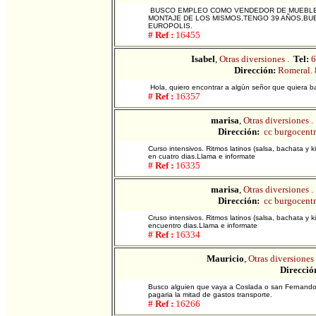
BUSCO EMPLEO COMO VENDEDOR DE MUEBLES
MONTAJE DE LOS MISMOS,TENGO 39 AÑOS,BUE
EUROPOLIS.
# Ref :
16455
Isabel
,
Otras diversiones .
Tel:
6
Dirección:
Romeral. 
Hola, quiero encontrar a algún señor que quiera ba
# Ref :
16357
marisa
,
Otras diversiones .
Dirección:
cc burgocentr
Curso intensivos. Ritmos latinos (salsa, bachata y
en cuatro dias.Llama e informate
# Ref :
16335
marisa
,
Otras diversiones .
Dirección:
cc burgocentr
Cruso intensivos. Ritmos latinos (salsa, bachata 
encuentro dias.Llama e informate
# Ref :
16334
Mauricio
,
Otras diversiones 
Direcció
Busco alguien que vaya a Coslada o san Fernando d
pagaria la mitad de gastos transporte.
# Ref :
16266