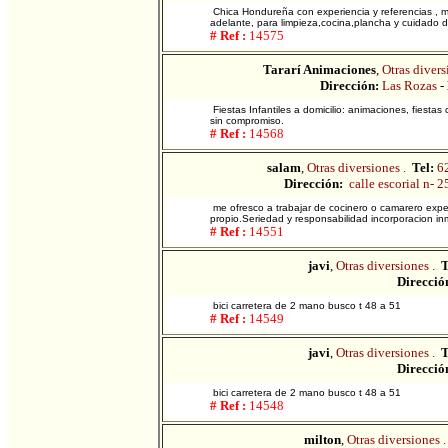
Chica Hondureña con experiencia y referencias , m
adelante, para limpieza,cocina,plancha y cuidado 
# Ref :
14575
Tararí Animaciones
,
Otras divers
Dirección:
Las Rozas
-
Fiestas Infantiles a domicilio: animaciones, fiesta
sin compromiso.
# Ref :
14568
salam
,
Otras diversiones .
Tel:
6
Dirección:
calle escorial n- 
me ofresco a trabajar de cocinero o camarero expe
propio.Seriedad y responsabilidad incorporacion in
# Ref :
14551
javi
,
Otras diversiones .
T
Direcció
bici carretera de 2 mano busco t 48 a 51
# Ref :
14549
javi
,
Otras diversiones .
T
Direcció
bici carretera de 2 mano busco t 48 a 51
# Ref :
14548
milton
,
Otras diversiones .