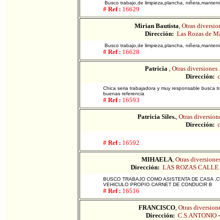
Busco trabajo,de limpieza,plancha, niñera,mantenim
# Ref :
16629
Mirian Bautista
,
Otras diversio
Dirección:
Las Rozas de M
Busco trabajo,de limpieza,plancha, niñera,mantenim
# Ref :
16628
Patricia
,
Otras diversiones 
Dirección:
c
Chica seria trabajadora y muy responsable busca t
buenas referencia
# Ref :
16593
Patricia Siles.
,
Otras diversione
Dirección:
c
# Ref :
16592
MIHAELA
,
Otras diversiones
Dirección:
LAS ROZAS CALLE 
BUSCO TRABAJO COMO ASISTENTA DE CASA ,C
VEHICULO PROPIO CARNET DE CONDUCIR B
# Ref :
16516
FRANCISCO
,
Otras diversione
Dirección:
C.S.ANTONIO