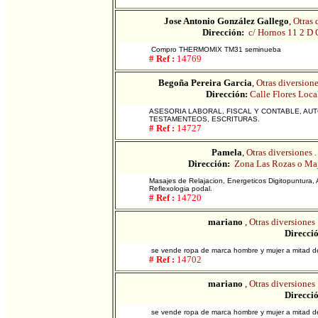
Jose Antonio González Gallego
,
Otras 
Dirección:
c/ Hornos 11 2 D 
Compro THERMOMIX TM31 seminueba
# Ref :
14769
Begoña Pereira Garcia
,
Otras diversione
Dirección:
Calle Flores Loca
ASESORIA LABORAL, FISCAL Y CONTABLE, AU
TESTAMENTEOS, ESCRITURAS.
# Ref :
14727
Pamela
,
Otras diversiones .
Dirección:
Zona Las Rozas o Ma
Masajes de Relajacion, Energeticos Digitopuntura, 
Reflexologia podal.
# Ref :
14720
mariano
,
Otras diversiones 
Direcci
se vende ropa de marca hombre y mujer a mitad de 
# Ref :
14702
mariano
,
Otras diversiones 
Direcci
se vende ropa de marca hombre y mujer a mitad de 