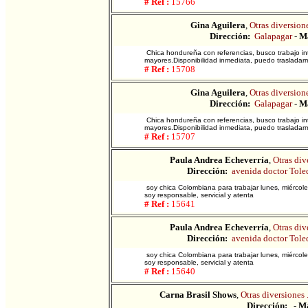
# Ref :
15766
Gina Aguilera
,
Otras diversione
Dirección:
Galapagar
-
Ma
Chica hondureña con referencias, busco trabajo in
mayores.Disponibilidad inmediata, puedo trasladarm
# Ref :
15708
Gina Aguilera
,
Otras diversione
Dirección:
Galapagar
-
Ma
Chica hondureña con referencias, busco trabajo in
mayores.Disponibilidad inmediata, puedo trasladarm
# Ref :
15707
Paula Andrea Echeverría
,
Otras div
Dirección:
avenida doctor Tole
soy chica Colombiana para trabajar lunes, miércol
soy responsable, servicial y atenta
# Ref :
15641
Paula Andrea Echeverría
,
Otras div
Dirección:
avenida doctor Tole
soy chica Colombiana para trabajar lunes, miércol
soy responsable, servicial y atenta
# Ref :
15640
Carna Brasil Shows
,
Otras diversiones 
Dirección:
-
Ma