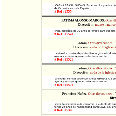
CARNA BRASIL SHOWS. Espectaculos y animaciones 
de Capoeira en toda España.
# Ref :
15554
FATIMA ALONSO MARCOS
,
Otras d
Dirección:
monte naranco
chica española de 32 años se ofrece para trabaja
# Ref :
15541
adam
,
Otras diversiones .
Dirección:
avda de la iglesia 
animador monitor deportivo fitness gimnasio domist
ayuda,y le da programas del entrenamiento
# Ref :
15523
adam
,
Otras diversiones .
Dirección:
avda de la iglesia 
animador monitor deportivo fitness GIMNASIO domes
ayuda,y le da programas del entrenamiento
# Ref :
15521
Francisco Nuñez
,
Otras diversiones .
Dire
joven busco trabajo de camarero, ayudante de supe
tengo 24 años de nacionalidad paraguaya. soy unc
# Ref :
15396