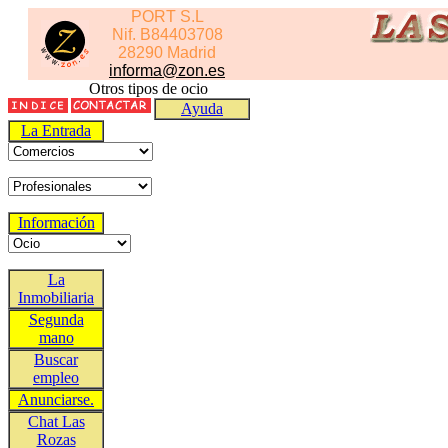
PORT S.L
Nif. B84403708
28290 Madrid
informa@zon.es
Otros tipos de ocio
Ayuda
La Entrada
Información
La
Inmobiliaria
Segunda
mano
Buscar
empleo
Anunciarse.
Chat Las
Rozas