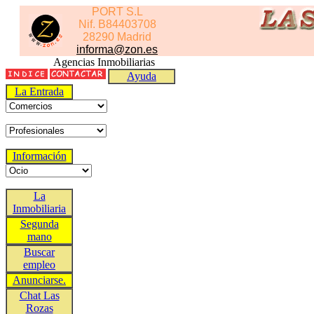
PORT S.L
Nif. B84403708
28290 Madrid
informa@zon.es
Agencias Inmobiliarias
Ayuda
La Entrada
Información
La
Inmobiliaria
Segunda
mano
Buscar
empleo
Anunciarse.
Chat Las
Rozas