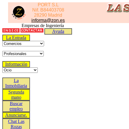
PORT S.L
Nif. B84403708
28290 Madrid
informa@zon.es
Empresas de Ingeniería
Ayuda
La Entrada
Información
La
Inmobiliaria
Segunda
mano
Buscar
empleo
Anunciarse.
Chat Las
Rozas