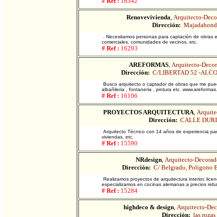
# Ref :
16342
Renovevivienda
,
Arquitecto-Deco
Dirección:
Majadahond
. Necesitamos personas para captación de obras en
comerciales, comunidades de vecinos, etc.
# Ref :
16293
AREFORMAS
,
Arquitecto-Decor
Dirección:
C/LIBERTAD 52 -ALC
Busco arquitecto o captador de obras que me puede 
albañileria , fontaneria , pintura etc. www.areformas
# Ref :
16106
PROYECTOS ARQUITECTURA
,
Arquite
Dirección:
CALLE DURI
Arquitecto Técnico con 14 años de experiencia para 
viviendas, etc.
# Ref :
15590
NRdesign
,
Arquitecto-Decorado
Dirección:
C/ Belgrado, Poligono 
Realizamos proyectos de arquitectura interior, lic
especializamos en cocinas alemanas a precios rebaj
# Ref :
15284
highdeco & design
,
Arquitecto-Dec
Dirección:
las rozas