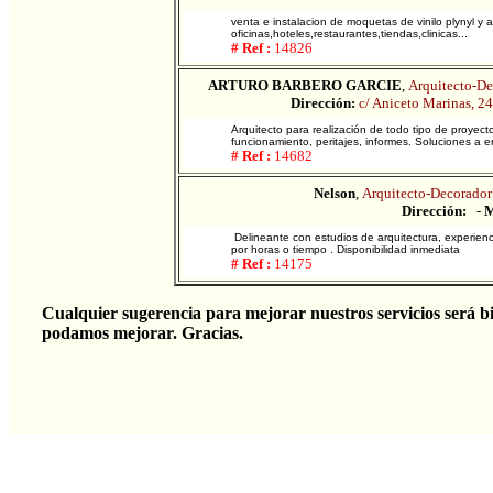
venta e instalacion de moquetas de vinilo plynyl y 
oficinas,hoteles,restaurantes,tiendas,clinicas...
# Ref :
14826
ARTURO BARBERO GARCIE
,
Arquitecto-De
Dirección:
c/ Aniceto Marinas, 24
Arquitecto para realización de todo tipo de proyecto
funcionamiento, peritajes, informes. Soluciones a e
# Ref :
14682
Nelson
,
Arquitecto-Decorador 
Dirección:
-
M
Delineante con estudios de arquitectura, experienc
por horas o tiempo . Disponibilidad inmediata
# Ref :
14175
Cualquier sugerencia para mejorar nuestros servicios será bi
podamos mejorar. Gracias.