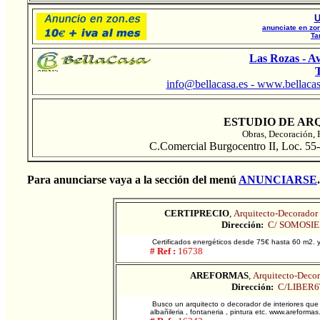
U
anunciate en zon
Ta
Las Rozas - A
T
info@bellacasa.es - www.bellaca
ESTUDIO DE AR
Obras, Decoración, 
C.Comercial Burgocentro II, Loc. 5
Para anunciarse vaya a la sección del menú
ANUNCIARSE
.
CERTIPRECIO
,
Arquitecto-Decorador 
Dirección:
C/ SOMOSI
Certificados energéticos desde 75€ hasta 60 m2. 
# Ref :
16738
AREFORMAS
,
Arquitecto-Decor
Dirección:
C/LIBER6
Busco un arquitecto o decorador de interiores que 
albañileria , fontaneria , pintura etc. www.areformas