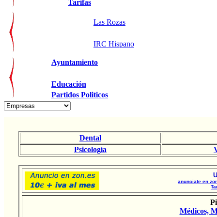
Tarifas
Las Rozas
IRC Hispano
Ayuntamiento
Educación
Partidos Politicos
Dental
Psicología
V
U
anunciate en zon
Ta
P
Médicos, M