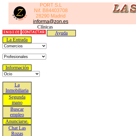
PORT S.L
Nif. B84403708
28290 Madrid
informa@zon.es
Clínicas
Ayuda
La Entrada
Información
La
Inmobiliaria
Segunda
mano
Buscar
empleo
Anunciarse.
Chat Las
Rozas