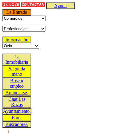
Ayuda
La Entrada
Información
La
Inmobiliaria
Segunda
mano
Buscar
empleo
Anunciarse.
Chat Las
Rozas
Ayuntamiento.
Foro.
Buscadores.