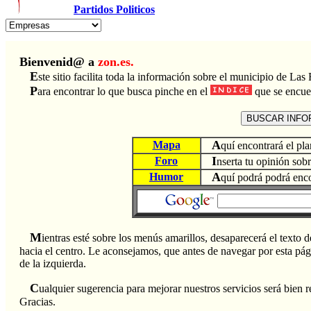
Partidos Politicos
Bienvenid@ a
zon.es.
E
ste sitio facilita toda la información sobre el municipio de Las
P
ara encontrar lo que busca pinche en el
que se encuen
A
Mapa
quí encontrará el pl
I
Foro
nserta tu opinión sob
A
Humor
quí podrá podrá encon
M
ientras esté sobre los menús amarillos, desaparecerá el texto d
hacia el centro. Le aconsejamos, que antes de navegar por esta pág
de la izquierda.
C
ualquier sugerencia para mejorar nuestros servicios será bien r
Gracias.