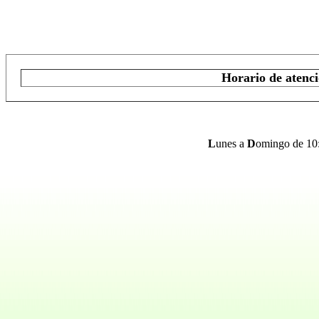
Horario de atenci
L
unes a
D
omingo de 10: