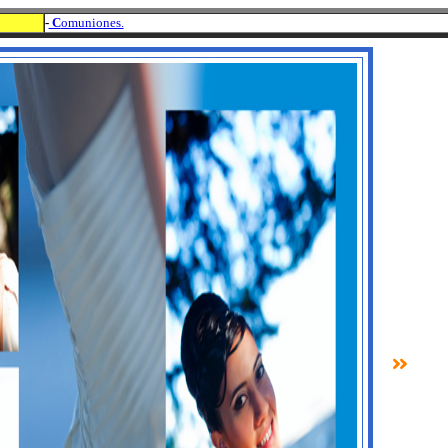
-
C
omuniones.