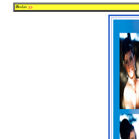
-B
odas.