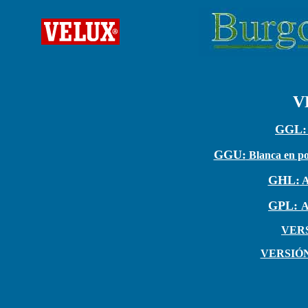
V
GGL:
GGU:
Blanca en pol
GHL:
A
GPL:
A
VER
VERSIÓ